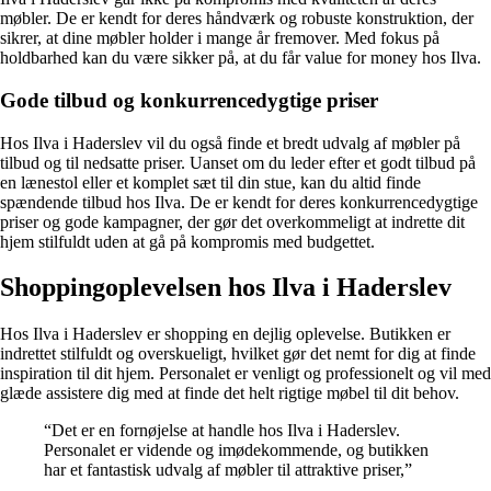
møbler. De er kendt for deres håndværk og robuste konstruktion, der
sikrer, at dine møbler holder i mange år fremover. Med fokus på
holdbarhed kan du være sikker på, at du får value for money hos Ilva.
Gode tilbud og konkurrencedygtige priser
Hos Ilva i Haderslev vil du også finde et bredt udvalg af møbler på
tilbud og til nedsatte priser. Uanset om du leder efter et godt tilbud på
en lænestol eller et komplet sæt til din stue, kan du altid finde
spændende tilbud hos Ilva. De er kendt for deres konkurrencedygtige
priser og gode kampagner, der gør det overkommeligt at indrette dit
hjem stilfuldt uden at gå på kompromis med budgettet.
Shoppingoplevelsen hos Ilva i Haderslev
Hos Ilva i Haderslev er shopping en dejlig oplevelse. Butikken er
indrettet stilfuldt og overskueligt, hvilket gør det nemt for dig at finde
inspiration til dit hjem. Personalet er venligt og professionelt og vil med
glæde assistere dig med at finde det helt rigtige møbel til dit behov.
“Det er en fornøjelse at handle hos Ilva i Haderslev.
Personalet er vidende og imødekommende, og butikken
har et fantastisk udvalg af møbler til attraktive priser,”