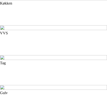
Køkken
VVS
Tag
Gulv