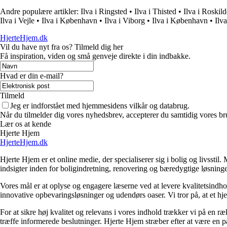
Andre populære artikler:
Ilva i Ringsted
•
Ilva i Thisted
•
Ilva i Roskild
Ilva i Vejle
•
Ilva i København
•
Ilva i Viborg
•
Ilva i København
•
Ilv
HjerteHjem.dk
Vil du have nyt fra os? Tilmeld dig her
Få inspiration, viden og små genveje direkte i din indbakke.
Hvad er din e-mail?
Tilmeld
Jeg er indforstået med hjemmesidens vilkår og databrug.
Når du tilmelder dig vores nyhedsbrev, accepterer du samtidig vores bru
Lær os at kende
Hjerte Hjem
HjerteHjem.dk
Hjerte Hjem er et online medie, der specialiserer sig i bolig og livsstil
indsigter inden for boligindretning, renovering og bæredygtige løsning
Vores mål er at oplyse og engagere læserne ved at levere kvalitetsindho
innovative opbevaringsløsninger og udendørs oaser. Vi tror på, at et hj
For at sikre høj kvalitet og relevans i vores indhold trækker vi på en r
træffe informerede beslutninger. Hjerte Hjem stræber efter at være en pål