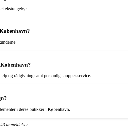
et ekstra gebyr.
i København?
 kunderne.
 i København?
jælp og rådgivning samt personlig shopper-service.
gn?
elementer i deres butikker i København.
å
43
anmeldelser