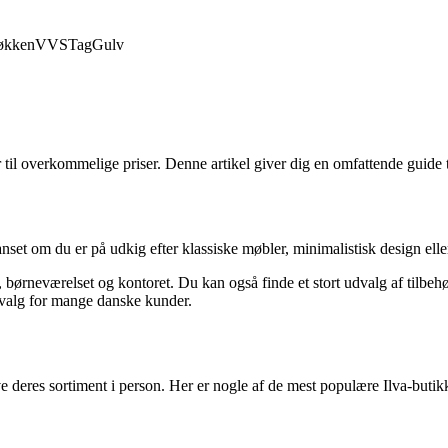
økken
VVS
Tag
Gulv
til overkommelige priser. Denne artikel giver dig en omfattende guide 
nset om du er på udkig efter klassiske møbler, minimalistisk design elle
t, børneværelset og kontoret. Du kan også finde et stort udvalg af tilbe
e valg for mange danske kunder.
ve deres sortiment i person. Her er nogle af de mest populære Ilva-buti