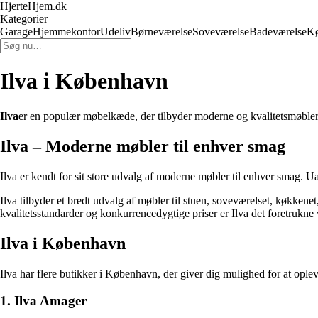
HjerteHjem.dk
Kategorier
Garage
Hjemmekontor
Udeliv
Børneværelse
Soveværelse
Badeværelse
K
Ilva i København
Ilva
er en populær møbelkæde, der tilbyder moderne og kvalitetsmøbler 
Ilva – Moderne møbler til enhver smag
Ilva er kendt for sit store udvalg af moderne møbler til enhver smag. Ua
Ilva tilbyder et bredt udvalg af møbler til stuen, soveværelset, køkkene
kvalitetsstandarder og konkurrencedygtige priser er Ilva det foretrukn
Ilva i København
Ilva har flere butikker i København, der giver dig mulighed for at ople
1. Ilva Amager