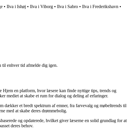
ge
•
Ilva i Ishøj
•
Ilva i Viborg
•
Ilva i Sabro
•
Ilva i Frederikshavn
•
 til enhver tid afmelde dig igen.
rte Hjem en platform, hvor læsere kan finde nyttige tips, trends og
r mediet at skabe et rum for dialog og deling af erfaringer.
em dækker et bredt spektrum af emner, fra farvevalg og møbeltrends til
æserne med at skabe deres drømmebolig.
nsbaserede og opdaterede, hvilket giver læserne en solid grundlag for at
passet deres behov.