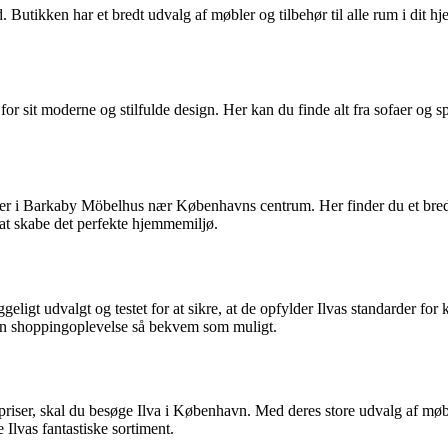
tikken har et bredt udvalg af møbler og tilbehør til alle rum i dit hjem.
for sit moderne og stilfulde design. Her kan du finde alt fra sofaer og sp
igger i Barkaby Möbelhus nær Københavns centrum. Her finder du et bred
 at skabe det perfekte hjemmemiljø.
geligt udvalgt og testet for at sikre, at de opfylder Ilvas standarder fo
 din shoppingoplevelse så bekvem som muligt.
riser, skal du besøge Ilva i København. Med deres store udvalg af møble
 Ilvas fantastiske sortiment.