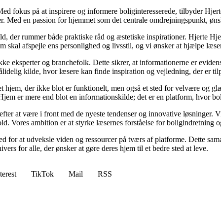
. Med fokus på at inspirere og informere boliginteresserede, tilbyder Hje
er. Med en passion for hjemmet som det centrale omdrejningspunkt, ønske
ld, der rummer både praktiske råd og æstetiske inspirationer. Hjerte Hj
em skal afspejle ens personlighed og livsstil, og vi ønsker at hjælpe l
ække eksperter og branchefolk. Dette sikrer, at informationerne er evide
idelig kilde, hvor læsere kan finde inspiration og vejledning, der er til
jem, der ikke blot er funktionelt, men også et sted for velvære og glæde
Hjem er mere end blot en informationskilde; det er en platform, hvor bo
efter at være i front med de nyeste tendenser og innovative løsninger. 
d. Vores ambition er at styrke læsernes forståelse for boligindretning 
d for at udveksle viden og ressourcer på tværs af platforme. Dette sama
s for alle, der ønsker at gøre deres hjem til et bedre sted at leve.
terest
TikTok
Mail
RSS