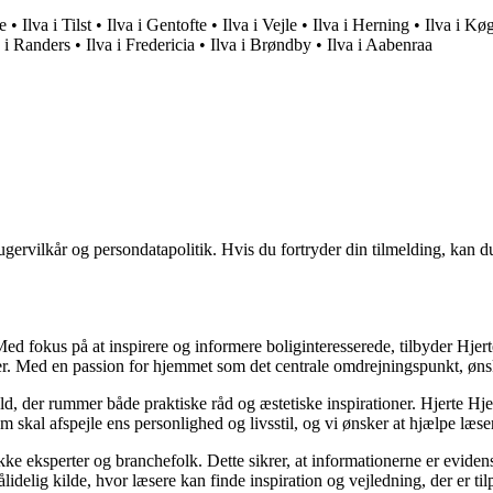
e
•
Ilva i Tilst
•
Ilva i Gentofte
•
Ilva i Vejle
•
Ilva i Herning
•
Ilva i Kø
a i Randers
•
Ilva i Fredericia
•
Ilva i Brøndby
•
Ilva i Aabenraa
gervilkår og persondatapolitik. Hvis du fortryder din tilmelding, kan du
. Med fokus på at inspirere og informere boliginteresserede, tilbyder Hje
er. Med en passion for hjemmet som det centrale omdrejningspunkt, ønske
ld, der rummer både praktiske råd og æstetiske inspirationer. Hjerte Hj
em skal afspejle ens personlighed og livsstil, og vi ønsker at hjælpe l
ække eksperter og branchefolk. Dette sikrer, at informationerne er evide
idelig kilde, hvor læsere kan finde inspiration og vejledning, der er til