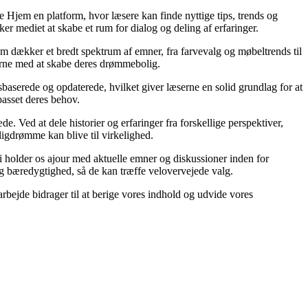
rte Hjem en platform, hvor læsere kan finde nyttige tips, trends og
r mediet at skabe et rum for dialog og deling af erfaringer.
em dækker et bredt spektrum af emner, fra farvevalg og møbeltrends til
æserne med at skabe deres drømmebolig.
nsbaserede og opdaterede, hvilket giver læserne en solid grundlag for at
passet deres behov.
. Ved at dele historier og erfaringer fra forskellige perspektiver,
ligdrømme kan blive til virkelighed.
Vi holder os ajour med aktuelle emner og diskussioner inden for
og bæredygtighed, så de kan træffe velovervejede valg.
rbejde bidrager til at berige vores indhold og udvide vores