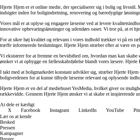
Hjerte Hjem er et online medie, der specialiserer sig i bolig og livsstil
indsigter inden for boligindretning, renovering og bæredygtige løsning
Vores mål er at oplyse og engagere læserne ved at levere kvalitetsindho
innovative opbevaringsløsninger og udendørs oaser. Vi tror på, at et hj
For at sikre høj kvalitet og relevans i vores indhold trækker vi på en r
træffe informerede beslutninger. Hjerte Hjem stræber efter at være en pål
Vi eksisterer for at fremme en bevidsthed om, hvordan man kan skabe et h
ønsker vi at opbygge en fællesskabsfølelse blandt vores læsere. Hjerte 
I takt med at boligmarkedet konstant udvikler sig, stræber Hjerte Hjem 
boligverdenen for at kunne tilbyde læserne relevant og oplysende indhol
Hjerte Hjem er en del af mediehuset YesMedia, hvilket giver os mulighe
rækkevidde. Gennem Hjerte Hjem ønsker vi at skabe et inspirerende univer
At dele er kærligt
X
Facebook
Instagram
LinkedIn
YouTube
Pin
Lær os at kende
Besked
Pressen
Kampagner
Bruger