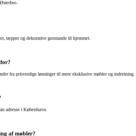
 Østerbro.
per, tæpper og dekorative genstande til hjemmet.
 for?
nder fra prisvenlige løsninger til mere eksklusive møbler og indretning.
?
 sin adresse i København.
ing af møbler?