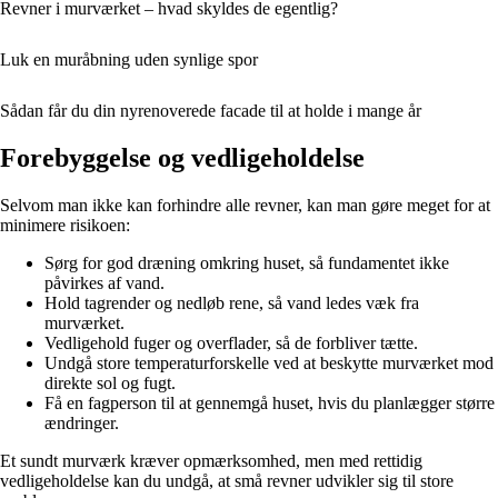
Revner i murværket – hvad skyldes de egentlig?
Luk en muråbning uden synlige spor
Sådan får du din nyrenoverede facade til at holde i mange år
Forebyggelse og vedligeholdelse
Selvom man ikke kan forhindre alle revner, kan man gøre meget for at
minimere risikoen:
Sørg for god dræning omkring huset, så fundamentet ikke
påvirkes af vand.
Hold tagrender og nedløb rene, så vand ledes væk fra
murværket.
Vedligehold fuger og overflader, så de forbliver tætte.
Undgå store temperaturforskelle ved at beskytte murværket mod
direkte sol og fugt.
Få en fagperson til at gennemgå huset, hvis du planlægger større
ændringer.
Et sundt murværk kræver opmærksomhed, men med rettidig
vedligeholdelse kan du undgå, at små revner udvikler sig til store