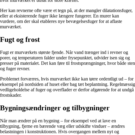
hvor murværket er udsat for store kræfter.
Her kan revnerne ofte være et tegn på, at der mangler dilatationsfuger,
eller at eksisterende fuger ikke længere fungerer. En murer kan
vurdere, om der skal etableres nye bevægelsesfuger for at aflaste
murværket.
Fugt og frost
Fugt er murværkets største fjende. Når vand trænger ind i revner og
porer, og temperaturen falder under frysepunktet, udvider isen sig og
presser på materialet. Det kan føre til frostsprængninger, hvor både sten
og fuger revner.
Problemet forværres, hvis murværket ikke kan tørre ordentligt ud – for
eksempel på nordsiden af huset eller bag tæt beplantning. Regelmæssig
vedligeholdelse af fuger og overflader er derfor afgørende for at undgå
frostskader.
Bygningsændringer og tilbygninger
Når man ændrer på en bygning – for eksempel ved at lave en
tilbygning, fjerne en bærende væg eller udskifte vinduer – ændres
belastningen i konstruktionen. Hvis overgangen mellem nyt og