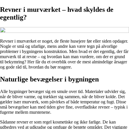
Revner i murværket – hvad skyldes de
egentlig?
Revner i murværket er noget, de fleste husejere før eller siden opdager.
Nogle er små og ufarlige, mens andre kan være tegn på alvorlige
problemer i bygningens konstruktion. Men hvad er det egentlig, der får
murværk til at revne – og hvordan kan man vurdere, om der er grund
til bekymring? Her får du et overblik over de mest almindelige årsager
og gode råd til, hvordan du bør reagere.
Naturlige bevægelser i bygningen
Alle bygninger bevæger sig en smule over tid. Materialer udvider sig,
når de bliver varme, og trækker sig sammen, når de bliver kolde. Det
gælder især murværk, som påvirkes af både temperatur og fugt. Disse
små bevægelser kan med tiden give fine, overfladiske revner – typisk i
fugerne mellem murstenene.
Sådanne revner er som regel kosmetiske og ikke farlige. De kan
udbedres ved at udkradse og omfuge de berørte områder. Det vigtigste