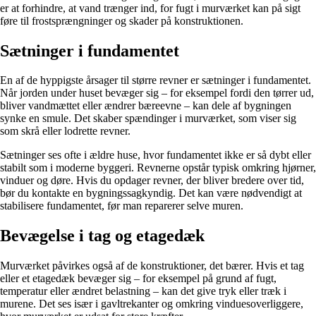
er at forhindre, at vand trænger ind, for fugt i murværket kan på sigt
føre til frostsprængninger og skader på konstruktionen.
Sætninger i fundamentet
En af de hyppigste årsager til større revner er sætninger i fundamentet.
Når jorden under huset bevæger sig – for eksempel fordi den tørrer ud,
bliver vandmættet eller ændrer bæreevne – kan dele af bygningen
synke en smule. Det skaber spændinger i murværket, som viser sig
som skrå eller lodrette revner.
Sætninger ses ofte i ældre huse, hvor fundamentet ikke er så dybt eller
stabilt som i moderne byggeri. Revnerne opstår typisk omkring hjørner,
vinduer og døre. Hvis du opdager revner, der bliver bredere over tid,
bør du kontakte en bygningssagkyndig. Det kan være nødvendigt at
stabilisere fundamentet, før man reparerer selve muren.
Bevægelse i tag og etagedæk
Murværket påvirkes også af de konstruktioner, det bærer. Hvis et tag
eller et etagedæk bevæger sig – for eksempel på grund af fugt,
temperatur eller ændret belastning – kan det give tryk eller træk i
murene. Det ses især i gavltrekanter og omkring vinduesoverliggere,