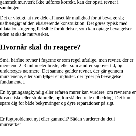
gammelt murværk ikke udføres korrekt, kan der opstå revner i
samlingen.
Det er vigtigt, at nye dele af huset får mulighed for at bevæge sig
uafhængigt af den eksisterende konstruktion. Det gøres typisk med
dilatationsfuger og fleksible forbindelser, som kan optage bevægelser
uden at skade murværket.
Hvornår skal du reagere?
Små, hårfine revner i fugerne er som regel ufarlige, men revner, der er
mere end 2–3 millimeter brede, eller som ændrer sig over tid, bør
undersøges nærmere. Det samme gælder revner, der går gennem
murstenene, eller som følger et mønster, der tyder på bevægelse i
fundamentet.
En bygningssagkyndig eller erfaren murer kan vurdere, om revnerne er
kosmetiske eller strukturelle, og foreslå den rette udbedring. Det kan
spare dig for både bekymringer og dyre reparationer på sigt.
Er fugtproblemet nyt eller gammelt? Sådan vurderer du det i
murværket