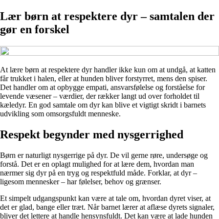
Lær børn at respektere dyr – samtalen der
gør en forskel
At lære børn at respektere dyr handler ikke kun om at undgå, at katten
får trukket i halen, eller at hunden bliver forstyrret, mens den spiser.
Det handler om at opbygge empati, ansvarsfølelse og forståelse for
levende væsener – værdier, der rækker langt ud over forholdet til
kæledyr. En god samtale om dyr kan blive et vigtigt skridt i barnets
udvikling som omsorgsfuldt menneske.
Respekt begynder med nysgerrighed
Børn er naturligt nysgerrige på dyr. De vil gerne røre, undersøge og
forstå. Det er en oplagt mulighed for at lære dem, hvordan man
nærmer sig dyr på en tryg og respektfuld måde. Forklar, at dyr –
ligesom mennesker – har følelser, behov og grænser.
Et simpelt udgangspunkt kan være at tale om, hvordan dyret viser, at
det er glad, bange eller træt. Når barnet lærer at aflæse dyrets signaler,
bliver det lettere at handle hensynsfuldt. Det kan være at lade hunden