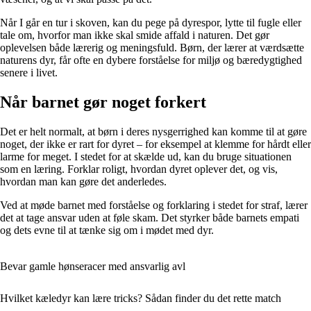
Når I går en tur i skoven, kan du pege på dyrespor, lytte til fugle eller
tale om, hvorfor man ikke skal smide affald i naturen. Det gør
oplevelsen både lærerig og meningsfuld. Børn, der lærer at værdsætte
naturens dyr, får ofte en dybere forståelse for miljø og bæredygtighed
senere i livet.
Når barnet gør noget forkert
Det er helt normalt, at børn i deres nysgerrighed kan komme til at gøre
noget, der ikke er rart for dyret – for eksempel at klemme for hårdt eller
larme for meget. I stedet for at skælde ud, kan du bruge situationen
som en læring. Forklar roligt, hvordan dyret oplever det, og vis,
hvordan man kan gøre det anderledes.
Ved at møde barnet med forståelse og forklaring i stedet for straf, lærer
det at tage ansvar uden at føle skam. Det styrker både barnets empati
og dets evne til at tænke sig om i mødet med dyr.
Bevar gamle hønseracer med ansvarlig avl
Hvilket kæledyr kan lære tricks? Sådan finder du det rette match