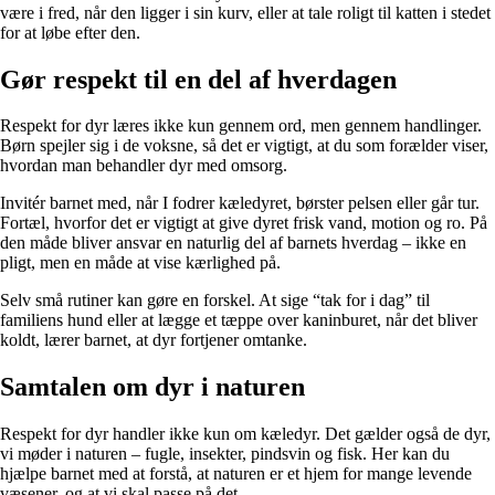
være i fred, når den ligger i sin kurv, eller at tale roligt til katten i stedet
for at løbe efter den.
Gør respekt til en del af hverdagen
Respekt for dyr læres ikke kun gennem ord, men gennem handlinger.
Børn spejler sig i de voksne, så det er vigtigt, at du som forælder viser,
hvordan man behandler dyr med omsorg.
Invitér barnet med, når I fodrer kæledyret, børster pelsen eller går tur.
Fortæl, hvorfor det er vigtigt at give dyret frisk vand, motion og ro. På
den måde bliver ansvar en naturlig del af barnets hverdag – ikke en
pligt, men en måde at vise kærlighed på.
Selv små rutiner kan gøre en forskel. At sige “tak for i dag” til
familiens hund eller at lægge et tæppe over kaninburet, når det bliver
koldt, lærer barnet, at dyr fortjener omtanke.
Samtalen om dyr i naturen
Respekt for dyr handler ikke kun om kæledyr. Det gælder også de dyr,
vi møder i naturen – fugle, insekter, pindsvin og fisk. Her kan du
hjælpe barnet med at forstå, at naturen er et hjem for mange levende
væsener, og at vi skal passe på det.