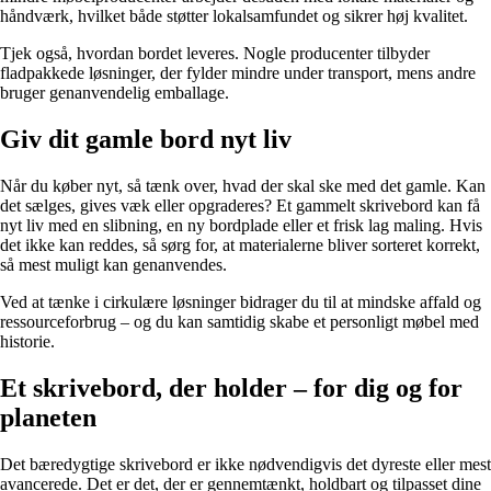
håndværk, hvilket både støtter lokalsamfundet og sikrer høj kvalitet.
Tjek også, hvordan bordet leveres. Nogle producenter tilbyder
fladpakkede løsninger, der fylder mindre under transport, mens andre
bruger genanvendelig emballage.
Giv dit gamle bord nyt liv
Når du køber nyt, så tænk over, hvad der skal ske med det gamle. Kan
det sælges, gives væk eller opgraderes? Et gammelt skrivebord kan få
nyt liv med en slibning, en ny bordplade eller et frisk lag maling. Hvis
det ikke kan reddes, så sørg for, at materialerne bliver sorteret korrekt,
så mest muligt kan genanvendes.
Ved at tænke i cirkulære løsninger bidrager du til at mindske affald og
ressourceforbrug – og du kan samtidig skabe et personligt møbel med
historie.
Et skrivebord, der holder – for dig og for
planeten
Det bæredygtige skrivebord er ikke nødvendigvis det dyreste eller mest
avancerede. Det er det, der er gennemtænkt, holdbart og tilpasset dine