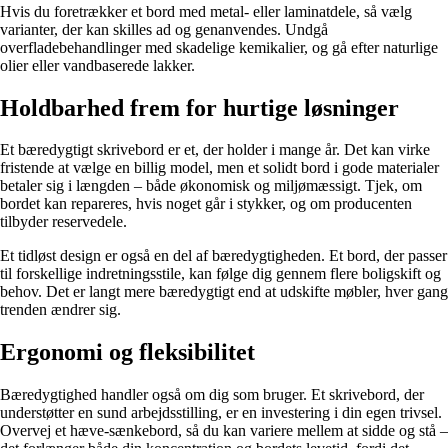
Hvis du foretrækker et bord med metal- eller laminatdele, så vælg
varianter, der kan skilles ad og genanvendes. Undgå
overfladebehandlinger med skadelige kemikalier, og gå efter naturlige
olier eller vandbaserede lakker.
Holdbarhed frem for hurtige løsninger
Et bæredygtigt skrivebord er et, der holder i mange år. Det kan virke
fristende at vælge en billig model, men et solidt bord i gode materialer
betaler sig i længden – både økonomisk og miljømæssigt. Tjek, om
bordet kan repareres, hvis noget går i stykker, og om producenten
tilbyder reservedele.
Et tidløst design er også en del af bæredygtigheden. Et bord, der passer
til forskellige indretningsstile, kan følge dig gennem flere boligskift og
behov. Det er langt mere bæredygtigt end at udskifte møbler, hver gang
trenden ændrer sig.
Ergonomi og fleksibilitet
Bæredygtighed handler også om dig som bruger. Et skrivebord, der
understøtter en sund arbejdsstilling, er en investering i din egen trivsel.
Overvej et hæve-sænkebord, så du kan variere mellem at sidde og stå –