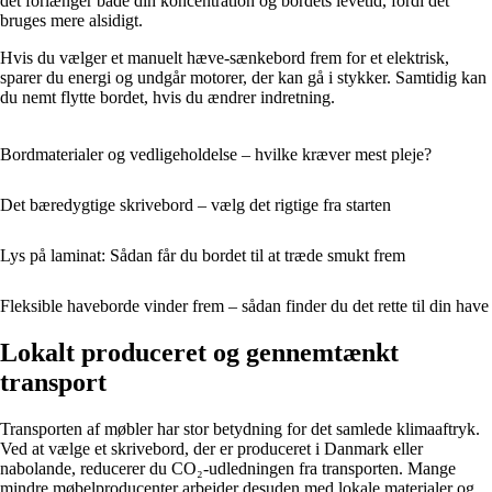
det forlænger både din koncentration og bordets levetid, fordi det
bruges mere alsidigt.
Hvis du vælger et manuelt hæve-sænkebord frem for et elektrisk,
sparer du energi og undgår motorer, der kan gå i stykker. Samtidig kan
du nemt flytte bordet, hvis du ændrer indretning.
Bordmaterialer og vedligeholdelse – hvilke kræver mest pleje?
Det bæredygtige skrivebord – vælg det rigtige fra starten
Lys på laminat: Sådan får du bordet til at træde smukt frem
Fleksible haveborde vinder frem – sådan finder du det rette til din have
Lokalt produceret og gennemtænkt
transport
Transporten af møbler har stor betydning for det samlede klimaaftryk.
Ved at vælge et skrivebord, der er produceret i Danmark eller
nabolande, reducerer du CO₂-udledningen fra transporten. Mange
mindre møbelproducenter arbejder desuden med lokale materialer og