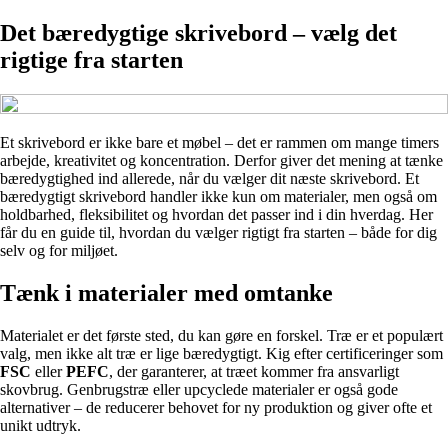
Det bæredygtige skrivebord – vælg det
rigtige fra starten
Et skrivebord er ikke bare et møbel – det er rammen om mange timers
arbejde, kreativitet og koncentration. Derfor giver det mening at tænke
bæredygtighed ind allerede, når du vælger dit næste skrivebord. Et
bæredygtigt skrivebord handler ikke kun om materialer, men også om
holdbarhed, fleksibilitet og hvordan det passer ind i din hverdag. Her
får du en guide til, hvordan du vælger rigtigt fra starten – både for dig
selv og for miljøet.
Tænk i materialer med omtanke
Materialet er det første sted, du kan gøre en forskel. Træ er et populært
valg, men ikke alt træ er lige bæredygtigt. Kig efter certificeringer som
FSC
eller
PEFC
, der garanterer, at træet kommer fra ansvarligt
skovbrug. Genbrugstræ eller upcyclede materialer er også gode
alternativer – de reducerer behovet for ny produktion og giver ofte et
unikt udtryk.