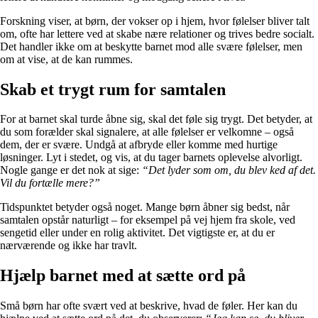
Forskning viser, at børn, der vokser op i hjem, hvor følelser bliver talt
om, ofte har lettere ved at skabe nære relationer og trives bedre socialt.
Det handler ikke om at beskytte barnet mod alle svære følelser, men
om at vise, at de kan rummes.
Skab et trygt rum for samtalen
For at barnet skal turde åbne sig, skal det føle sig trygt. Det betyder, at
du som forælder skal signalere, at alle følelser er velkomne – også
dem, der er svære. Undgå at afbryde eller komme med hurtige
løsninger. Lyt i stedet, og vis, at du tager barnets oplevelse alvorligt.
Nogle gange er det nok at sige:
“Det lyder som om, du blev ked af det.
Vil du fortælle mere?”
Tidspunktet betyder også noget. Mange børn åbner sig bedst, når
samtalen opstår naturligt – for eksempel på vej hjem fra skole, ved
sengetid eller under en rolig aktivitet. Det vigtigste er, at du er
nærværende og ikke har travlt.
Hjælp barnet med at sætte ord på
Små børn har ofte svært ved at beskrive, hvad de føler. Her kan du