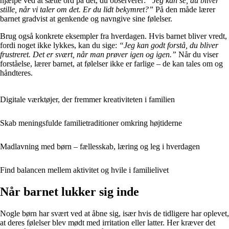
hjælpe ved at sætte ord på det, du observerer:
“Jeg kan se, du bliver
stille, når vi taler om det. Er du lidt bekymret?”
På den måde lærer
barnet gradvist at genkende og navngive sine følelser.
Brug også konkrete eksempler fra hverdagen. Hvis barnet bliver vredt,
fordi noget ikke lykkes, kan du sige:
“Jeg kan godt forstå, du bliver
frustreret. Det er svært, når man prøver igen og igen.”
Når du viser
forståelse, lærer barnet, at følelser ikke er farlige – de kan tales om og
håndteres.
Digitale værktøjer, der fremmer kreativiteten i familien
Skab meningsfulde familietraditioner omkring højtiderne
Madlavning med børn – fællesskab, læring og leg i hverdagen
Find balancen mellem aktivitet og hvile i familielivet
Når barnet lukker sig inde
Nogle børn har svært ved at åbne sig, især hvis de tidligere har oplevet,
at deres følelser blev mødt med irritation eller latter. Her kræver det