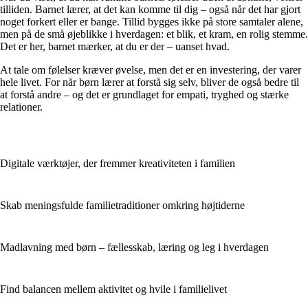
tilliden. Barnet lærer, at det kan komme til dig – også når det har gjort
noget forkert eller er bange. Tillid bygges ikke på store samtaler alene,
men på de små øjeblikke i hverdagen: et blik, et kram, en rolig stemme.
Det er her, barnet mærker, at du er der – uanset hvad.
At tale om følelser kræver øvelse, men det er en investering, der varer
hele livet. For når børn lærer at forstå sig selv, bliver de også bedre til
at forstå andre – og det er grundlaget for empati, tryghed og stærke
relationer.
Digitale værktøjer, der fremmer kreativiteten i familien
Skab meningsfulde familietraditioner omkring højtiderne
Madlavning med børn – fællesskab, læring og leg i hverdagen
Find balancen mellem aktivitet og hvile i familielivet