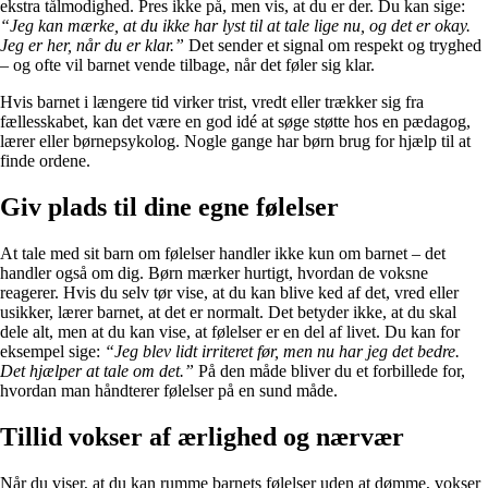
ekstra tålmodighed. Pres ikke på, men vis, at du er der. Du kan sige:
“Jeg kan mærke, at du ikke har lyst til at tale lige nu, og det er okay.
Jeg er her, når du er klar.”
Det sender et signal om respekt og tryghed
– og ofte vil barnet vende tilbage, når det føler sig klar.
Hvis barnet i længere tid virker trist, vredt eller trækker sig fra
fællesskabet, kan det være en god idé at søge støtte hos en pædagog,
lærer eller børnepsykolog. Nogle gange har børn brug for hjælp til at
finde ordene.
Giv plads til dine egne følelser
At tale med sit barn om følelser handler ikke kun om barnet – det
handler også om dig. Børn mærker hurtigt, hvordan de voksne
reagerer. Hvis du selv tør vise, at du kan blive ked af det, vred eller
usikker, lærer barnet, at det er normalt. Det betyder ikke, at du skal
dele alt, men at du kan vise, at følelser er en del af livet. Du kan for
eksempel sige:
“Jeg blev lidt irriteret før, men nu har jeg det bedre.
Det hjælper at tale om det.”
På den måde bliver du et forbillede for,
hvordan man håndterer følelser på en sund måde.
Tillid vokser af ærlighed og nærvær
Når du viser, at du kan rumme barnets følelser uden at dømme, vokser